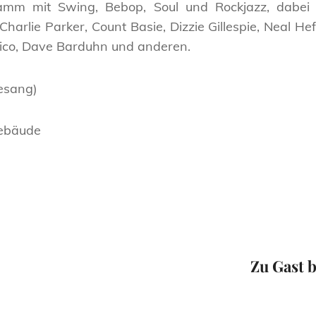
amm mit Swing, Bebop, Soul und Rockjazz, dabei v
harlie Parker, Count Basie, Dizzie Gillespie, Neal Hef
co, Dave Barduhn und anderen.
Gesang)
gebäude
Next
Post
Zu Gast 